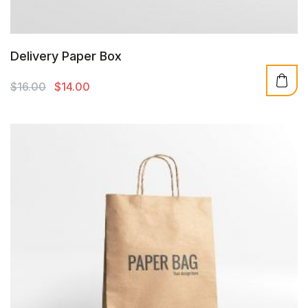
Delivery Paper Box
El
El
$
16.00
$
14.00
precio
precio
original
actual
era:
es:
$16.00.
$14.00.